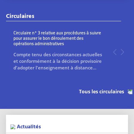
Circulaires
Circulaire n° 3 relative aux procédures à suivre
Circulaire a
pour assurer le bon déroulement des
vacances uni
opérations administratives
universitai
Compte tenu des circonstances actuelles
Les vacanc
Précéde
Suiva
et conformément à la décision provisoire
toutes les 
d'adopter l'enseignement à distance…
de l’Unive
Tous les circulaires
Actualités